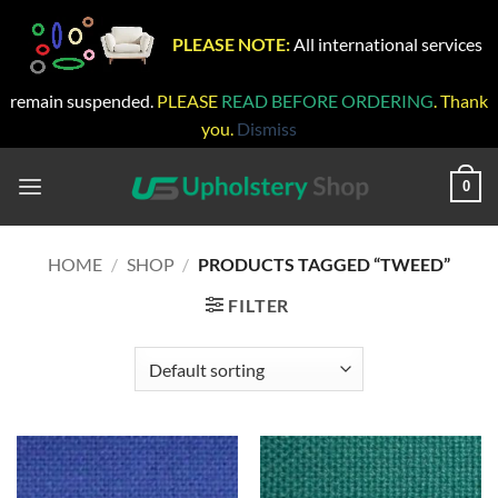
PLEASE NOTE:
All international services
remain suspended.
PLEASE
READ BEFORE ORDERING
. Thank
you.
Dismiss
Skip
to
0
content
HOME
/
SHOP
/
PRODUCTS TAGGED “TWEED”
FILTER